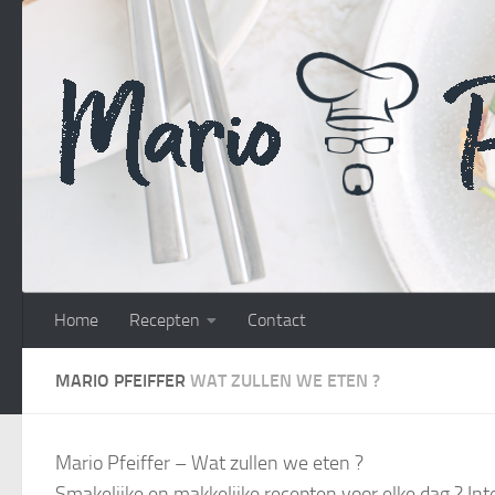
Doorgaan naar inhoud
Home
Recepten
Contact
MARIO PFEIFFER
WAT ZULLEN WE ETEN ?
Mario Pfeiffer – Wat zullen we eten ?
Smakelijke en makkelijke recepten voor elke dag ? Int