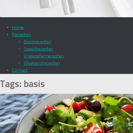
Home
Recepten
Basisrecepten
Spoedrecepten
Vrijgezellenrecepten
Weekendrecepten
Contact
Tags:
basis