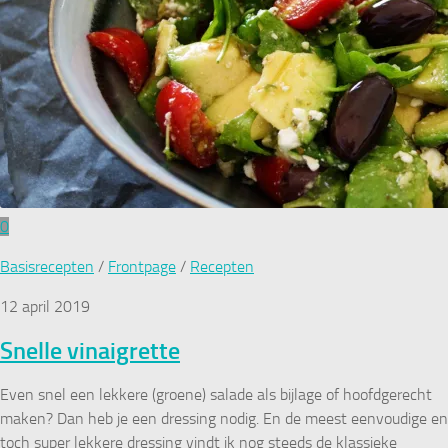
0
Basisrecepten
/
Frontpage
/
Recepten
12 april 2019
Snelle vinaigrette
Even snel een lekkere (groene) salade als bijlage of hoofdgerecht
maken? Dan heb je een dressing nodig. En de meest eenvoudige en
toch super lekkere dressing vindt ik nog steeds de klassieke