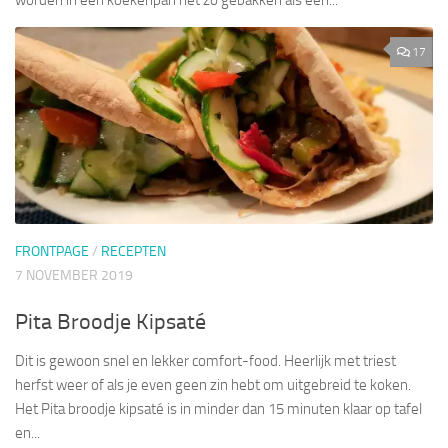
worden in een koekenpan net zo gebakken als een...
17
FRONTPAGE
/
RECEPTEN
7 NOVEMBER 2019
Pita Broodje Kipsaté
Dit is gewoon snel en lekker comfort-food. Heerlijk met triest
herfst weer of als je even geen zin hebt om uitgebreid te koken.
Het Pita broodje kipsaté is in minder dan 15 minuten klaar op tafel
en...