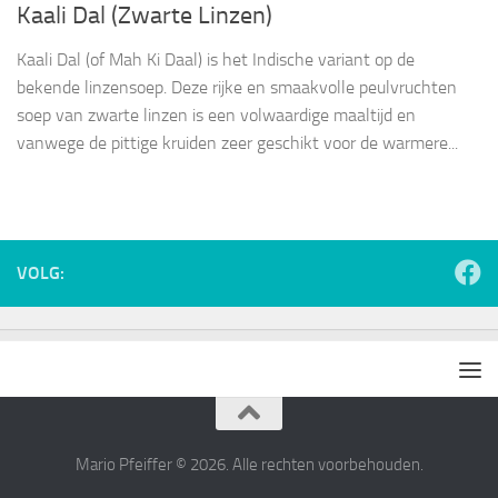
Kaali Dal (Zwarte Linzen)
Kaali Dal (of Mah Ki Daal) is het Indische variant op de
bekende linzensoep. Deze rijke en smaakvolle peulvruchten
soep van zwarte linzen is een volwaardige maaltijd en
vanwege de pittige kruiden zeer geschikt voor de warmere...
VOLG:
Mario Pfeiffer © 2026. Alle rechten voorbehouden.