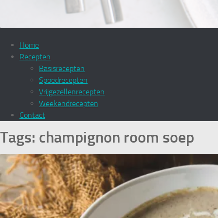
Home
Recepten
Basisrecepten
Spoedrecepten
Vrijgezellenrecepten
Weekendrecepten
Contact
Tags:
champignon room soep