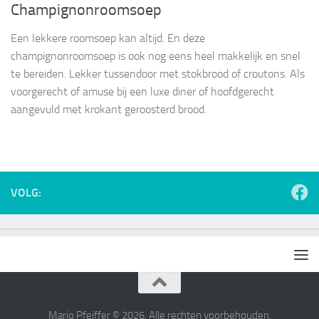
Champignonroomsoep
Een lekkere roomsoep kan altijd. En deze
champignonroomsoep is ook nog eens heel makkelijk en snel
te bereiden. Lekker tussendoor met stokbrood of croutons. Als
voorgerecht of amuse bij een luxe diner of hoofdgerecht
aangevuld met krokant geroosterd brood.
VOLG:
Mario Pfeiffer © 2026. Alle rechten voorbehouden.