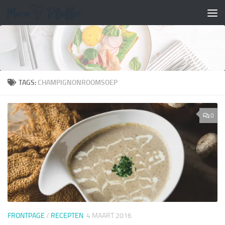
Doorgaan naar inhoud
TAGS:
CHAMPIGNONROOMSOEP
0
FRONTPAGE
/
RECEPTEN
4 MAART 2016