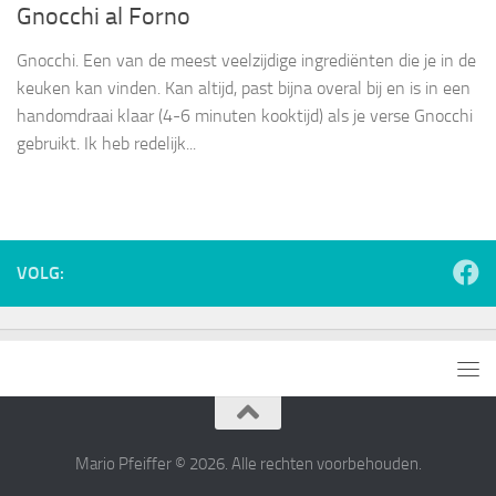
Gnocchi al Forno
Gnocchi. Een van de meest veelzijdige ingrediënten die je in de
keuken kan vinden. Kan altijd, past bijna overal bij en is in een
handomdraai klaar (4-6 minuten kooktijd) als je verse Gnocchi
gebruikt. Ik heb redelijk...
VOLG:
Mario Pfeiffer © 2026. Alle rechten voorbehouden.