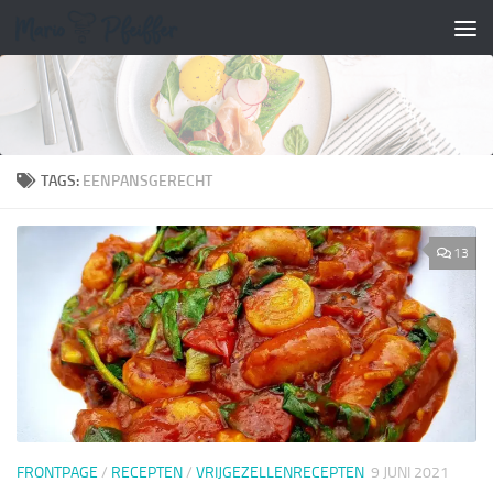
Doorgaan naar inhoud
TAGS:
EENPANSGERECHT
13
FRONTPAGE
/
RECEPTEN
/
VRIJGEZELLENRECEPTEN
9 JUNI 2021