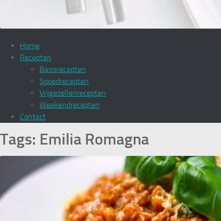
Home
Recepten
Basisrecepten
Spoedrecepten
Vrijgezellenrecepten
Weekendrecepten
Contact
Tags:
Emilia Romagna