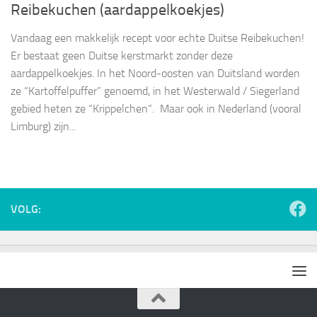
Reibekuchen (aardappelkoekjes)
Vandaag een makkelijk recept voor echte Duitse Reibekuchen!
Er bestaat geen Duitse kerstmarkt zonder deze
aardappelkoekjes. In het Noord-oosten van Duitsland worden
ze “Kartoffelpuffer” genoemd, in het Westerwald / Siegerland
gebied heten ze “Krippelchen”. Maar ook in Nederland (vooral
Limburg) zijn...
VOLG: