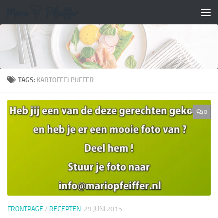
Doorgaan naar inhoud
TAGS:
KARTOFFELPUFFER
0
FRONTPAGE
/
RECEPTEN
29 JUNI 2015