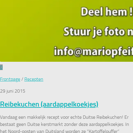
0
Frontpage
/
Recepten
29 juni 2015
Reibekuchen (aardappelkoekjes)
Vandaag een makkelijk recept voor echte Duitse Reibekuchen! Er
bestaat geen Duitse kerstmarkt zonder deze aardappelkoekjes. In
het Noord-oosten van Duitsland worden ze “Kartoffelpuffer”