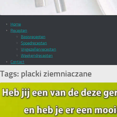
Home
Recepten
Basisrecepten
Spoedrecepten
Vrijgezellenrecepten
Weekendrecepten
Contact
Tags:
placki ziemniaczane