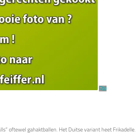
0
lls” oftewel gahaktballen. Het Duitse variant heet Frikadelle