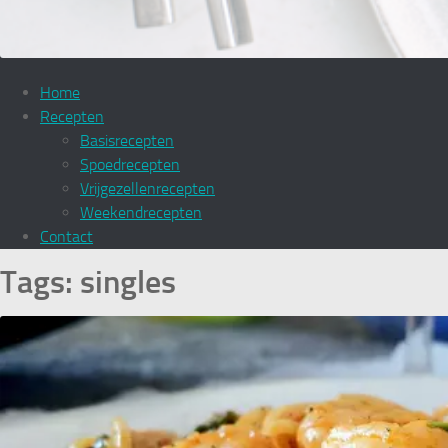
Home
Recepten
Basisrecepten
Spoedrecepten
Vrijgezellenrecepten
Weekendrecepten
Contact
Tags:
singles