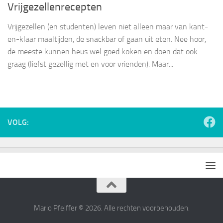
Vrijgezellenrecepten
Vrijgezellen (en studenten) leven niet alleen maar van kant-
en-klaar maaltijden, de snackbar of gaan uit eten. Nee hoor,
de meeste kunnen heus wel goed koken en doen dat ook
graag (liefst gezellig met en voor vrienden). Maar...
VOLG:
Mario Pfeiffer © 2026. Alle rechten voorbehouden.