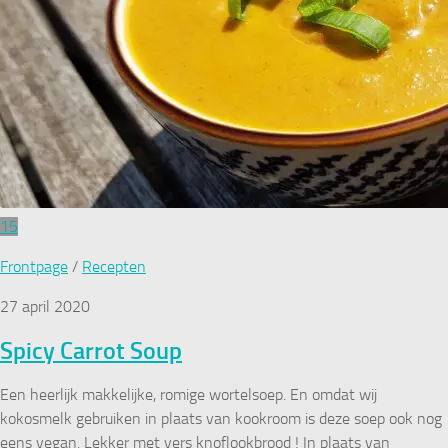
15
Frontpage
/
Recepten
27 april 2020
Spicy Carrot Soup
Een heerlijk makkelijke, romige wortelsoep. En omdat wij
kokosmelk gebruiken in plaats van kookroom is deze soep ook nog
eens vegan. Lekker met vers knoflookbrood ! In plaats van