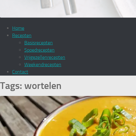
Home
Recepten
Basisrecepten
Spoedrecepten
Vrijgezellenrecepten
Weekendrecepten
Contact
Tags:
wortelen