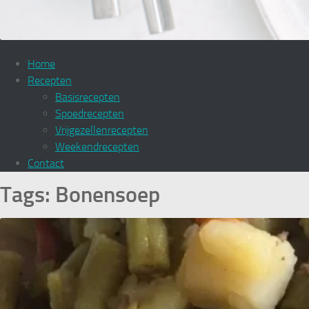
Home
Recepten
Basisrecepten
Spoedrecepten
Vrijgezellenrecepten
Weekendrecepten
Contact
Tags:
Bonensoep