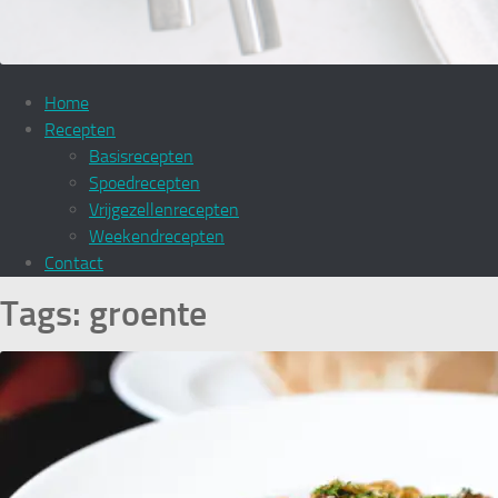
Home
Recepten
Basisrecepten
Spoedrecepten
Vrijgezellenrecepten
Weekendrecepten
Contact
Tags:
groente