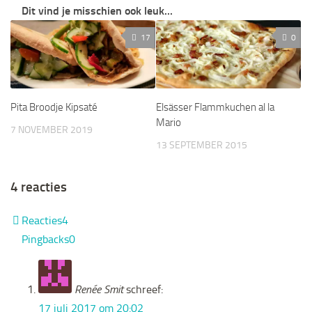
Dit vind je misschien ook leuk...
17
0
Pita Broodje Kipsaté
Elsässer Flammkuchen al la
Mario
7 NOVEMBER 2019
13 SEPTEMBER 2015
4 reacties
Reacties
4
Pingbacks
0
Renée Smit
schreef:
17 juli 2017 om 20:02