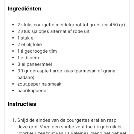
Ingrediënten
2
stuks
courgette
middelgroot tot groot (ca 450 gr)
2
stuk
sjalotjes
alternatief rode uit
1
stuk
ei
2
el
olijfolie
1
tl
gedroogde tijm
1
el
bloem
3
el
paneermeel
30
gr
geraspte harde kaas (parmesan of grana
padano)
zout,peper
na smaak
paprikapoeder
Instructies
Snijd de eindes van de courgettes eraf en rasp
deze grof. Voeg een snufje zout toe (ik gebruik bij
voorkeur zeezout van La Baleine), meng het geheel