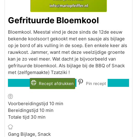
Gefrituurde Bloemkool
Bloemkool. Meestal vind je deze sinds de 12de eeuw
bekende koolsoort gekookt met een sausje als bijlage
op je bord of als vulling in de soep. Een enkele keer als
rauwkost. Jammer, want met deze veelzijdige groente
kan je zo veel meer. Wat dacht je bijvoorbeeld van
gefrituurde bloemkool. Als bijlage bij de BBQ of Snack
met (zelfgemaakte) Tzatziki !
Recept afdrukken
Pin recept
minuten
Voorbereidingstijd
10
min
minuten
Bereidingstijd
10
min
minuten
Totale tijd
30
min
Gang
Bijlage, Snack