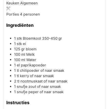
Keuken
Algemeen
Porties
4
personen
Ingrediënten
1
stk
Bloemkool
350-450 gr
1
stk
ei
125
gr
bloem
100
ml
Melk
100
ml
Water
1
el
paprikapoeder
1
tl
chilipoeder
of naar smaak
1
tl
kerry
of naar smaak
2
tl
nootmuskaat
of naar smaak
1
snufje
zout
of naar smaak
1
snufje
peper
of naar smaak
Instructies