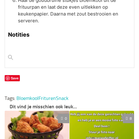
Haal de goudbruine stukjes bloemkool uit de
frituurpan en laat deze even uitlekken op
keukenpapier. Daarna met zout bestrooien en
serveren.
Notities
Save
Tags:
Bloemkool
Frituren
Snack
Dit vind je misschien ook leuk...
0
8